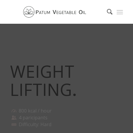
WEIGHT
LIFTING
.
800 kcal / hour
4 paricipants
Difficulty: Hard